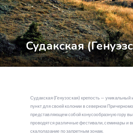
Судакская (Генуэз
Судакская (Генуэзская) крепость — уникальный 
пункт для своей колонии в северном Причерномо
представляющем собой конусообразную гору высо
проводятся различные фестивали, семинары и вы
скалолазание по запретным зонам.