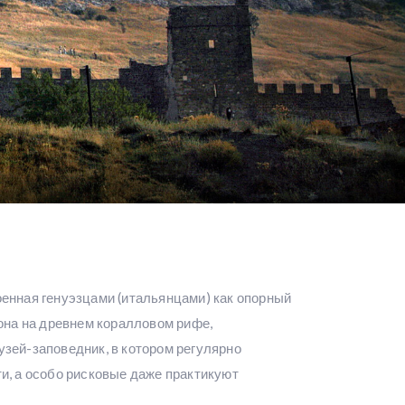
оенная генуэзцами (итальянцами) как опорный
 она на древнем коралловом рифе,
зей-заповедник, в котором регулярно
и, а особо рисковые даже практикуют